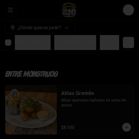
Abrir menu de navegación
Login
¿Dónde quieres pedir?
Entre monstruos
Las fritada addams
Burger & Sandwic
Entre monstruos
Alitas Gremlin
Alitas apanadas bañadas en salsa de 
queso.
$8.500