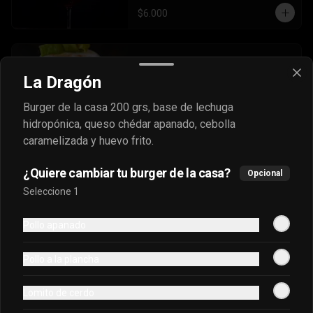
$6.000
Sour Peruano Catedral
La Dragón
Pisco sour receta peruana de 500cc.
Burger de la casa 200 grs, base de lechuga
hidropónica, queso chédar apanado, cebolla
$7.900
caramelizada y huevo frito.
¿Quiere cambiar tu burger de la casa?
Opcional
Urban Colada
Seleccione 1
Nuestra versión de coladas en ron, 
puedes elegir el sabor que mas te 
Pollo apanado
guste.
Pollo a la plancha
$6.500
Lomito de cerdo