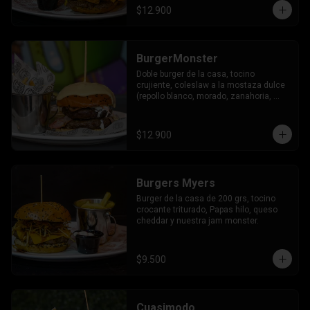
$12.900
BurgerMonster
Doble burger de la casa, tocino 
crujiente, coleslaw a la mostaza dulce 
(repollo blanco, morado, zanahoria, 
mostaza, pimienta, miel, merquen) 
coronado con nuestra trilogía de queso.
$12.900
Burgers Myers
Burger de la casa de 200 grs, tocino 
crocante triturado, Papas hilo, queso 
cheddar y nuestra jam monster.
$9.500
Cuasimodo