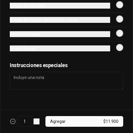
Cervezas
Burger de pescado
Austral Calafate
Burger de frijoles, garbanzos y setas
Botella de cerveza de 330cc.
Carne mechada
Smash Burger
$4.500
Instrucciones especiales
Cerveza Volcanes
Botella de cerveza de 330cc.
$5.000
Agregar
$11.900
Corona
Botella de cerveza de 330cc.