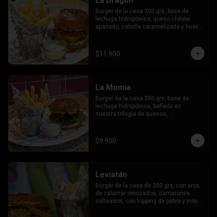
La Dragón
Burger de la casa 200 grs, base de 
lechuga hidropónica, queso chédar 
apanado, cebolla caramelizada y huevo 
frito.
$11.900
La Momia
Burger de la casa 200 grs, base de 
lechuga hidropónica, bañada en 
nuestra trilogía de quesos, 
champiñones apanados con un topping 
de molido de almendras y nueces.
$9.900
Leviatán
Burger de la casa de 200 grs, con aros 
de calamar rebozados, camarones 
salteados, con topping de pebre y mayo 
al cilantro.