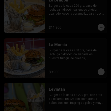
La Dragón
Burger de la casa 200 grs, base de 
lechuga hidropónica, queso chédar 
apanado, cebolla caramelizada y huevo 
frito.
$11.900
La Momia
Burger de la casa 200 grs, base de 
lechuga hidropónica, bañada en 
nuestra trilogía de quesos, 
champiñones apanados con un topping 
de molido de almendras y nueces.
$9.900
Leviatán
Burger de la casa de 200 grs, con aros 
de calamar rebozados, camarones 
salteados, con topping de pebre y mayo 
al cilantro.