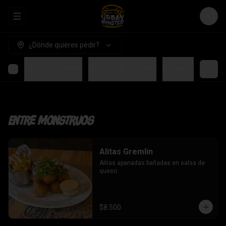
Abrir menu de navegación
Login
¿Dónde quieres pedir?
Entre monstruos
Las fritada addams
Burger & Sandwic
Entre monstruos
Alitas Gremlin
Alitas apanadas bañadas en salsa de 
queso.
$8.500