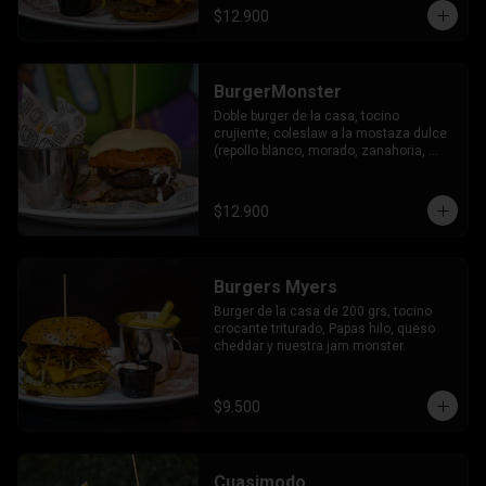
$12.900
BurgerMonster
Doble burger de la casa, tocino 
crujiente, coleslaw a la mostaza dulce 
(repollo blanco, morado, zanahoria, 
mostaza, pimienta, miel, merquen) 
coronado con nuestra trilogía de queso.
$12.900
Burgers Myers
Burger de la casa de 200 grs, tocino 
crocante triturado, Papas hilo, queso 
cheddar y nuestra jam monster.
$9.500
Cuasimodo