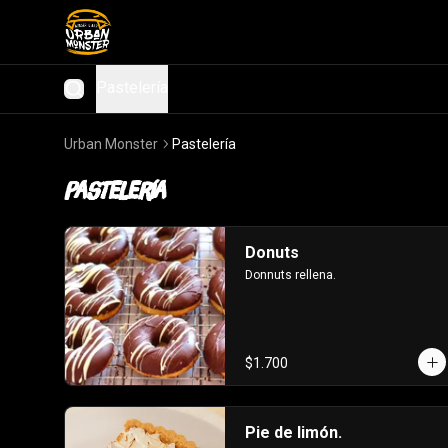
Pastelería
Urban Monster
Pastelería
Pastelería
Donuts
Donnuts rellena.
$1.700
Pie de limón.