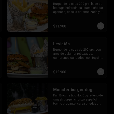
Burger de la casa 200 grs, base de 
lechuga hidropónica, queso chédar 
apanado, cebolla caramelizada y 
huevo frito.
$11.900
Leviatán
Burger de la casa de 200 grs, con 
aros de calamar rebozados, 
camarones salteados, con topping 
de pebre y mayo al cilantro.
$12.900
Monster burger dog
Pan Brioche tipo Hot Dog relleno de 
smash burger, chorizo español, 
tocino crocante, salsa cheddar, 
cebolla caramelizada, papas hilo, 
salsa americana.