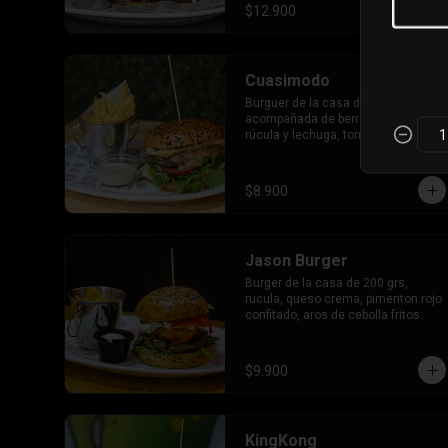
nuestra trilogía de queso.
$12.900
Cuasimodo
Burguer de la casa de 200g 
acompañada de berros,  mix  de 
rúcula y lechuga, tomates asado y 
dressing cesar.
$8.900
Jason Burger
Burger de la casa de 200 grs, 
rucula, queso crema, pimenton rojo 
confitado, aros de cebolla fritos.
$9.900
KingKong