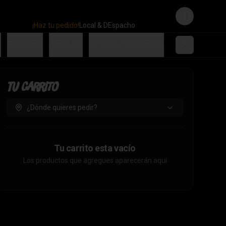
Login
¡Haz tu pedido!
Local & DEspacho
s
Coctelería
Cervezas
Bebidas / Sin alcohol
Tu Carrito
¿Dónde quieres pedir?
Tu carrito esta vacío
Los productos que agregues aparecerán aquí