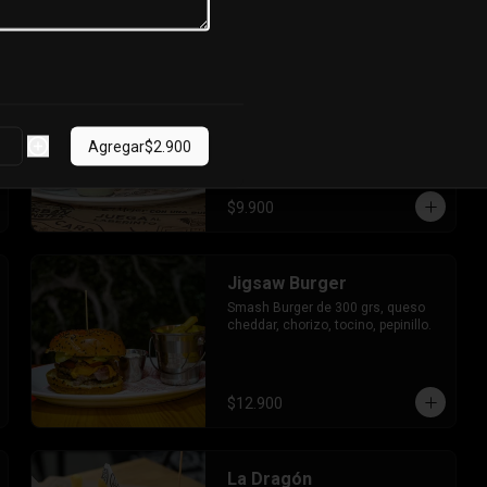
$9.500
El Alien
Burger de la casa de 200 grs, 
acompañada de porotos verdes, 
Agregar
$2.900
tomate en rodajas, láminas de ahí 
verde y mayo de la casa.
$9.900
Jigsaw Burger
Smash Burger de 300 grs, queso 
cheddar, chorizo, tocino, pepinillo.
$12.900
La Dragón