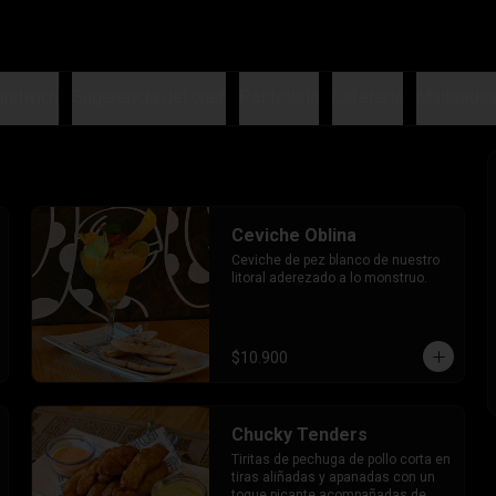
andwich
Sugerencia del chef
Pastelería
Cafetería
Malteada
Ceviche Oblina
Ceviche de pez blanco de nuestro 
litoral aderezado a lo monstruo.
$10.900
Chucky Tenders
Tiritas de pechuga de pollo corta en 
tiras aliñadas y apanadas con un 
toque picante acompañadas de 