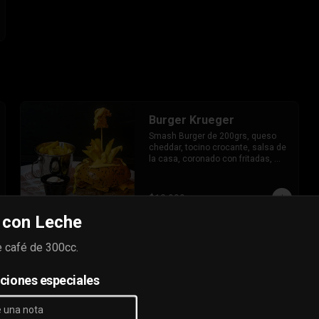
Burger Krueger
Smash Burger de 200grs, queso 
cheddar, tocino crocante, salsa de 
la casa, coronado con fritadas, 
pincho de chicken bites y nuestras 
salsa de trilogía de quesos.
$12.900
 con Leche
 café de 300cc.
Burgers Myers
Burger de la casa de 200 grs, 
tocino crocante triturado, Papas 
cciones especiales
hilo, queso cheddar y nuestra jam 
monster.