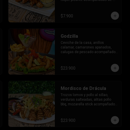
salsa de la casa.
$7.900
Godzilla
Ceviche de la casa, anillos 
calamar, camarones apanados, 
calugas de pescado acompañado 
de papas fritas, tostadas al 
orégano y salsa de la casa.
$23.900
Mordisco de Drácula
Trozos lomos y pollo al sillao, 
verduras salteadas, alitas pollo 
bbq, mozarella stick acompañado 
de papas fritas, tostadas al 
orégano y salsa de la casa.
$23.900