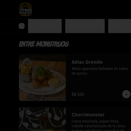
Entre monstruos
Las fritada addams
Burger & S
Entre monstruos
Alitas Gremlin
Alitas apanadas bañadas en salsa 
de queso.
$8.500
Chorrimonster
Carne mechada, papas fritas, 
cebolla caramelizada de la casa, 
huevos estrellados y pinchos de 