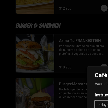
$12.900
Burger & Sandwich
Arma Tu FRANKESTEIN
Pan brioche untado en cualquiera 
de nuestras salsas de la casa, + 
proteína, 2 vegetales y queso a 
elección.
$10.900
Café
Vaso de
BurgerMonster
Doble burger de la casa, tocino 
crujiente, coleslaw a la mostaza 
Instru
dulce (repollo blanco, morado, 
zanahoria, mostaza, pimienta, 
miel, merquen) coronado con 