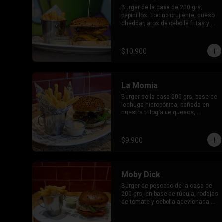
Burger de la casa de 200 grs, 
pepinillos. Tocino crujiente, queso 
cheddar, aros de cebolla fritas y 
salsa bbq.
$10.900
La Momia
Burger de la casa 200 grs, base de 
lechuga hidropónica, bañada en 
nuestra trilogía de quesos, 
champiñones apanados con un 
topping de molido de almendras y 
nueces.
$9.900
Moby Dick
Burger de pescado de la casa de 
200 grs, en base de rúcula, rodajas 
de tomate y cebolla acevichada 
con salsa agria.