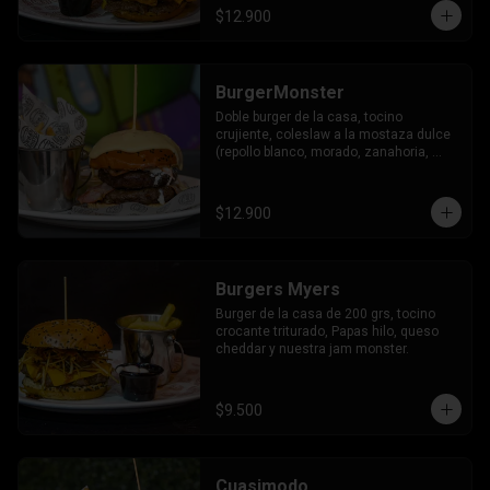
$12.900
BurgerMonster
Doble burger de la casa, tocino 
crujiente, coleslaw a la mostaza dulce 
(repollo blanco, morado, zanahoria, 
mostaza, pimienta, miel, merquen) 
coronado con nuestra trilogía de queso.
$12.900
Burgers Myers
Burger de la casa de 200 grs, tocino 
crocante triturado, Papas hilo, queso 
cheddar y nuestra jam monster.
$9.500
Cuasimodo