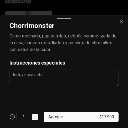
Cervezas
Austral Calafate
Chorrimonster
Botella de cerveza de 330cc.
Carne mechada, papas fritas, cebolla caramelizada de
la casa, huevos estrellados y pinchos de choricillos
con salsa de la casa.
$4.500
Instrucciones especiales
Cerveza Volcanes
Botella de cerveza de 330cc.
$5.000
Agregar
$17.900
Corona
Botella de cerveza de 330cc.