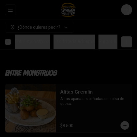
Abrir menu de navegación
Login
¿Dónde quieres pedir?
Entre monstruos
Las fritada addams
Burger & Sandwic
Entre monstruos
Alitas Gremlin
Alitas apanadas bañadas en salsa de 
queso.
$8.500