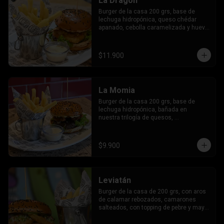
La Dragón
Burger de la casa 200 grs, base de 
lechuga hidropónica, queso chédar 
apanado, cebolla caramelizada y huevo 
frito.
$11.900
La Momia
Burger de la casa 200 grs, base de 
lechuga hidropónica, bañada en 
nuestra trilogía de quesos, 
champiñones apanados con un topping 
de molido de almendras y nueces.
$9.900
Leviatán
Burger de la casa de 200 grs, con aros 
de calamar rebozados, camarones 
salteados, con topping de pebre y mayo 
al cilantro.